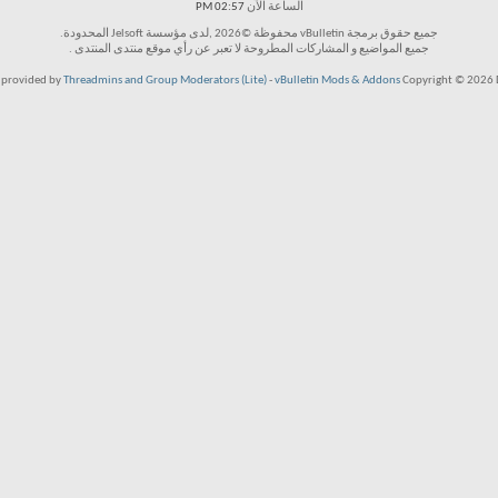
الساعة الآن
02:57 PM
جميع حقوق برمجة vBulletin محفوظة ©2026 ,لدى مؤسسة Jelsoft المحدودة.
جميع المواضيع و المشاركات المطروحة لا تعبر عن رأي موقع منتدى المنتدى .
 provided by
Threadmins and Group Moderators (Lite)
-
vBulletin Mods & Addons
Copyright © 2026 D