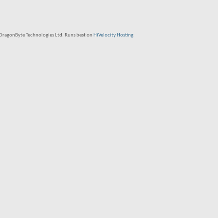
ragonByte Technologies Ltd. Runs best on
HiVelocity Hosting