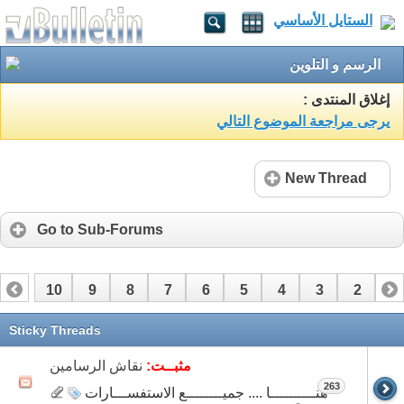
الستايل الأساسي
الرسم و التلوين
إغلاق المنتدى :
يرجى مراجعة الموضوع التالي
New Thread
Go to Sub-Forums
10
9
8
7
6
5
4
3
2
1
20
19
18
17
16
15
14
13
12
11
Sticky Threads
26
25
24
23
22
21
مثبــت:
نقاش الرسامين
263
هنــــــــــا .... جميــــــــع الاستفســـارات