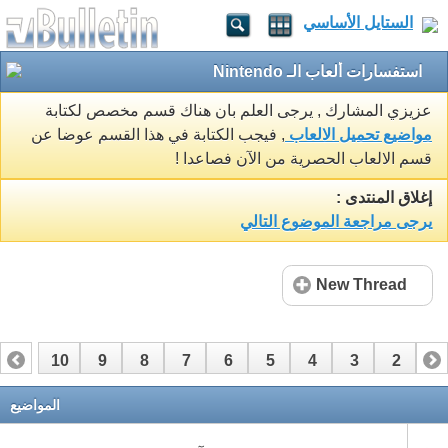
الستايل الأساسي
استفسارات ألعاب الـ Nintendo
عزيزي المشارك , يرجى العلم بان هناك قسم مخصص لكتابة
مواضيع تحميل الالعاب
, فيجب الكتابة في هذا القسم عوضا عن
قسم الالعاب الحصرية من الآن فصاعدا !
إغلاق المنتدى :
يرجى مراجعة الموضوع التالي
New Thread
10
9
8
7
6
5
4
3
2
1
20
19
18
17
16
15
14
13
12
11
المواضيع
26
25
24
23
22
21