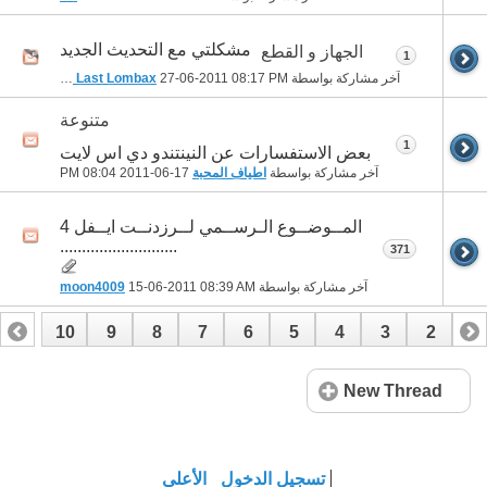
مشكلتي مع التحديث الجديد
الجهاز و القطع
1
آخر مشاركة بواسطة
08:17 PM
27-06-2011
The Last Lombax
متنوعة
1
بعض الاستفسارات عن النينتندو دي اس لايت
آخر مشاركة بواسطة
اطياف المحبة
17-06-2011
08:04 PM
المــوضــوع الـرســمي لــرزدنــت ايــفل 4
...........................
371
آخر مشاركة بواسطة
08:39 AM
15-06-2011
moon4009
10
9
8
7
6
5
4
3
2
1
20
19
18
17
16
15
14
13
12
11
New Thread
26
25
24
23
22
21
تسجيل الدخول
الأعلى