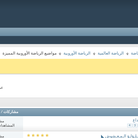
اضة
الرياضة العالمية
الرياضة الأوروبية
مواضيع الرياضة الأوروبية المميزة
عرض 
مشاركات
/
اع
مش
المشاهدات: 514
4
3
الـلـؤلـؤ الـمـغـشوش ◣
مش