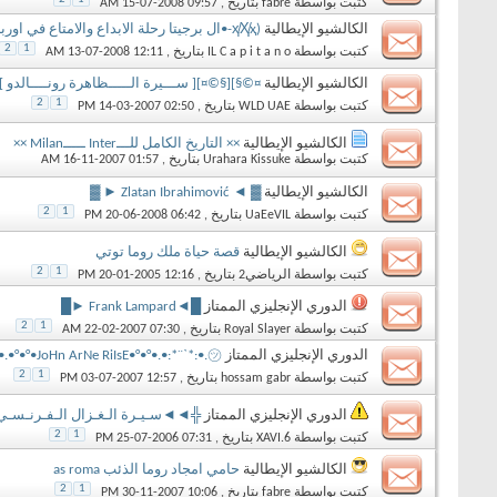
كتبت بواسطة
fabre
بتاريخ ‏, 15-07-2008 09:57 AM
الكالشيو الإيطالية
(ҳ̸Ҳ̸ҳ-•ال برجيتا رحلة الابداع والامتاع في اوربا•-ҳ̸Ҳ̸ҳ)
2
1
كتبت بواسطة
IL C a p i t a n o
بتاريخ ‏, 13-07-2008 12:11 AM
الكالشيو الإيطالية
¤©§][§©¤][ ســـيرة الـــــظاهرة رونــــالدو 
2
1
كتبت بواسطة
WLD UAE
بتاريخ ‏, 14-03-2007 02:50 PM
الكالشيو الإيطالية
×× التاريخ الكامل للـــInter ـــــMilan ××
كتبت بواسطة
Urahara Kissuke
بتاريخ ‏, 16-11-2007 01:57 AM
الكالشيو الإيطالية
▓ ◄ Zlatan Ibrahimović ► ▓
2
1
كتبت بواسطة
UaEeVIL
بتاريخ ‏, 20-06-2008 06:42 PM
الكالشيو الإيطالية
قصة حياة ملك روما توتي
2
1
كتبت بواسطة
الرياضي2
بتاريخ ‏, 20-01-2005 12:16 PM
الدوري الإنجليزي الممتاز
█◄Frank Lampard ►█
2
1
كتبت بواسطة
Royal Slayer
بتاريخ ‏, 22-02-2007 07:30 AM
الدوري الإنجليزي الممتاز
•.•°•°•JoHn ArNe RiIsE•°•°•.•:*¨`*:•.㋡
2
1
كتبت بواسطة
hossam gabr
بتاريخ ‏, 03-07-2007 12:57 PM
الدوري الإنجليزي الممتاز
╬◄◄سـيـرة الـغـزال الـفـرنـسـي Thierry Henry اسـطـورة المـلاعـب الإنـجـلـيـزيـه 
2
1
كتبت بواسطة
XAVI.6
بتاريخ ‏, 25-07-2006 07:31 PM
الكالشيو الإيطالية
حامي امجاد روما الذئب as roma
2
1
كتبت بواسطة
fabre
بتاريخ ‏, 30-11-2007 10:06 PM