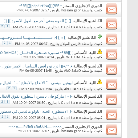
الدوري الإنجليزي الممتاز
~®§§][][pEpE rEiNa][][§§®~
كتبت بواسطة
hossam gabr
بتاريخ ‏, 07-07-2007 02:57 PM
الكالشيو الإيطالية
-]]-[[ للقوة معنى أخر مع الغول الاسود-]]-[[-
2
1
كتبت بواسطة
IL C a p i t a n o
بتاريخ ‏, 26-05-2007 10:49 AM
الكالشيو الإيطالية
[] :: [] {< عـــــــشــقـــهـــا فــتــزوجـــهــا 
2
1
كتبت بواسطة
فارس الميلان
بتاريخ ‏, 14-05-2007 06:37 PM
الليغا الأسباني
][][§§®~ ســيرة صــخرة الدفـــاع [ SERGIO RAMOS ] ][][§§®~
كتبت بواسطة
WLD UAE
بتاريخ ‏, 02-05-2007 04:14 PM
الكالشيو الإيطالية
•:**:•][ ادريانو راقص السامبا .. الامبراطور .
كتبت بواسطة
AbO 5aLeD
بتاريخ ‏, 06-05-2007 11:45 PM
الليغا الأسباني
ليونيل ميسي .. " الابداع والامتاع " .. " الخ
2
1
كتبت بواسطة
AbO 5aLeD
بتاريخ ‏, 17-03-2007 07:34 PM
الكالشيو الإيطالية
-]]-[[ ماركو فان باستن: اسطوره تفوق الخيال ]
2
1
كتبت بواسطة
IL C a p i t a n o
بتاريخ ‏, 10-04-2007 08:50 AM
الكالشيو الإيطالية
-]] الاسطوره الحيه : باولو مالديني في سطور [
2
1
كتبت بواسطة
IL C a p i t a n o
بتاريخ ‏, 20-02-2007 05:01 PM
الدوري الإنجليزي الممتاز
>>>>::......PeTeR cRoUcH......:: <<<<
كتبت بواسطة
hossam gabr
بتاريخ ‏, 22-01-2007 02:07 PM