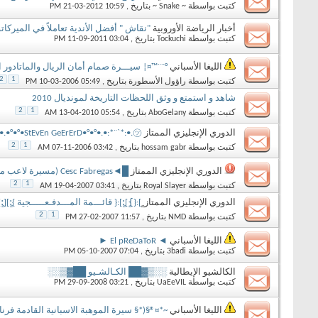
كتبت بواسطة
~ Snake ~
بتاريخ ‏, 21-03-2012 10:59 PM
أخبار الرياضة الأوروبية
"نقاش " أفضل الأندية تعاملاً في الميركا
كتبت بواسطة
Tockuchi
بتاريخ ‏, 11-09-2011 03:04 PM
الليغا الأسباني
°¨¨™¤¦ سيـــرة صمام أمان الريال والماتادور 
2
1
كتبت بواسطة
راؤول الأسطورة
بتاريخ ‏, 10-03-2006 05:49 PM
شاهد و استمتع و وثق اللحظات التاريخة لمونديال 2010
2
1
كتبت بواسطة
AboGelany
بتاريخ ‏, 13-04-2010 05:54 AM
الدوري الإنجليزي الممتاز
•.•°•°•StEvEn GeErErD•°•°•.•:*¨`*:•.㋡
2
1
كتبت بواسطة
hossam gabr
بتاريخ ‏, 07-11-2006 03:42 AM
الدوري الإنجليزي الممتاز
█◄Cesc Fabregas (مسيرة لاعب موهوب) ►█
2
1
كتبت بواسطة
Royal Slayer
بتاريخ ‏, 19-04-2007 03:41 AM
الدوري الإنجليزي الممتاز
ٍ]:{}ٍ]:ٍ]:{ قائـــمة المـــدفـعـــــجية }:ٍ][:ٍ]:
2
1
كتبت بواسطة
NMD
بتاريخ ‏, 27-02-2007 11:57 PM
الليغا الأسباني
◄ El pReDaToR ►
كتبت بواسطة
3badi
بتاريخ ‏, 05-10-2007 07:04 PM
الكالشيو الإيطالية
░░▒▓██ الكـالشـيو ██▓▒░░
كتبت بواسطة
UaEeVIL
بتاريخ ‏, 29-09-2008 03:21 PM
الليغا الأسباني
~*¤®§(*§ سيرة الموهبة الاسبانية القادمة فرن