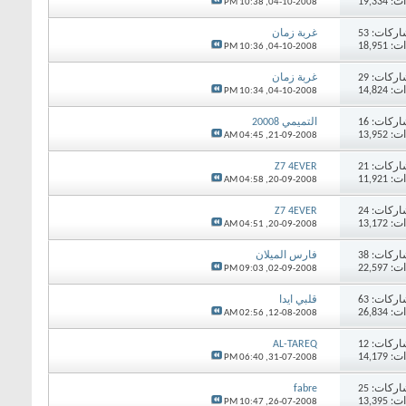
19,33
10:38 PM
04-10-2008,
اركات:
53
غربة زمان
18,95
10:36 PM
04-10-2008,
اركات:
29
غربة زمان
14,82
10:34 PM
04-10-2008,
اركات:
16
التميمي 20008
13,95
04:45 AM
21-09-2008,
اركات:
21
Z7 4EVER
11,92
04:58 AM
20-09-2008,
اركات:
24
Z7 4EVER
13,17
04:51 AM
20-09-2008,
اركات:
38
فارس الميلان
22,59
09:03 PM
02-09-2008,
اركات:
63
قلبي ايدا
26,83
02:56 AM
12-08-2008,
اركات:
12
AL-TAREQ
14,17
06:40 PM
31-07-2008,
اركات:
25
fabre
13,39
10:47 PM
26-07-2008,