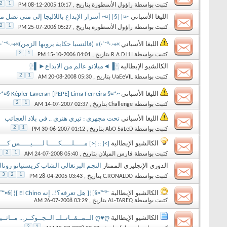
2
1
كتبت بواسطة
راؤول الأسطورة
بتاريخ ‏, 08-12-2005 10:17 PM
الليغا الأسباني
~¤¦¦§¦¦¤~ أسرار الإبداع باللاليجا إلى متى تضل م
2
1
كتبت بواسطة
راؤول الأسطورة
بتاريخ ‏, 25-07-2006 05:27 PM
الليغا الأسباني
×÷·.·°¯`·)» (فالنسيا حكاية يرويها الزمن)×÷·.·°¯`·)
2
1
كتبت بواسطة
R A D H I
بتاريخ ‏, 15-10-2006 04:01 PM
الكالشيو الإيطالية
░▐◄ميلانو عالم من الابداع►▌░
2
1
كتبت بواسطة
UaEeVIL
بتاريخ ‏, 20-08-2008 05:30 AM
الليغا الأسباني
~*¤§ Képler Laveran [PEPE] Lima Ferreira §¤*~
2
1
كتبت بواسطة
Challenge
بتاريخ ‏, 14-07-2007 02:37 AM
الليغا الأسباني
تحت مجهري : تيري هنري .. في بلاد العجائب
2
1
كتبت بواسطة
AbO 5aLeD
بتاريخ ‏, 30-06-2007 01:12 PM
الكالشيو الإيطالية
[>{ :: }<] مـــــلـــــكـــــا لـــــيـــــس كــــ
2
1
كتبت بواسطة
فارس الميلان
بتاريخ ‏, 24-07-2008 05:40 AM
الدوري الإنجليزي الممتاز
النجم البرتغالي الشاب كريستيانو رونالد
3
2
1
كتبت بواسطة
C.RONALDO
بتاريخ ‏, 28-04-2005 03:43 PM
الكالشيو الإيطالية
¨°™¤§]¦[ هل تعرفه؟!.. إنه El Chino ]¦[§¤™°¨
كتبت بواسطة
AL-TAREQ
بتاريخ ‏, 26-07-2008 03:29 AM
الكالشيو الإيطالية
ღ♥ღ الــمــقــاتــلــ الــجــوكــر... مــاثــيــو فــلامــيــنــيــ ღ♥ღ
2
1