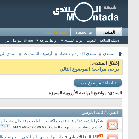
المنتدى
ما الجديد ؟
العضوية الذهبية
الاسئلة الشائعة
التقويم
أدوات المنتدى
روابط سريعة
التواصل عبر Skype
المنتدى
منتدى الإدارة والاعضاء
أرشيف المنتديات
منتدى الري
إغلاق المنتدى :
يرجى مراجعة الموضوع التالي
+
اضافة موضوع جديد
المنتدى:
مواضيع الرياضة الأوروبية المميزة
العنوان
/
كاتب الموضوع
شكرا ياشيفشنكو فقد قدمت اكثر من الواجب وقد حان وقت الود
2
1
كتبت بواسطة
IL C a p i t a n o
بتاريخ ‏, 30-05-2006 09:00 AM
الليغا الأسباني
◥ تـاريـخ الـنـادي الـمـلـكـي الـمـرصـع ب