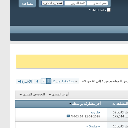
مساعدة
حفظ البيانات؟
2
1
صفحة 1 من 2
المواضيع من 1 إلى 40 من 63
الأخيرة
أدوات المنتدى
البحث في المنتدى
المشاهدات
آخر مشاركة بواسطة
اركات:
52
حلزونه
175,
03:24 AM
12-08-2018,
اركات:
13
~ Snake ~