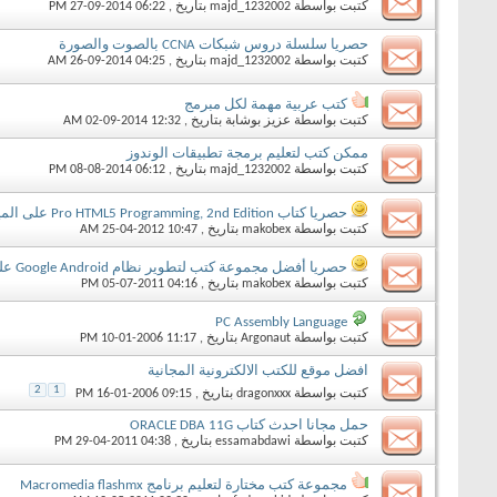
كتبت بواسطة
majd_1232002
بتاريخ ‏, 27-09-2014 06:22 PM
حصريا سلسلة دروس شبكات CCNA بالصوت والصورة
كتبت بواسطة
majd_1232002
بتاريخ ‏, 26-09-2014 04:25 AM
كتب عربية مهمة لكل مبرمج
كتبت بواسطة
عزيز بوشابة
بتاريخ ‏, 02-09-2014 12:32 AM
ممكن كتب لتعليم برمجة تطبيقات الوندوز
كتبت بواسطة
majd_1232002
بتاريخ ‏, 08-08-2014 06:12 PM
حصريا كتاب Pro HTML5 Programming, 2nd Edition على الميديا فاير
كتبت بواسطة
makobex
بتاريخ ‏, 25-04-2012 10:47 AM
حصريا أفضل مجموعة كتب لتطوير نظام Google Android على روابط متعددة mediafire, filesoni
كتبت بواسطة
makobex
بتاريخ ‏, 05-07-2011 04:16 PM
PC Assembly Language
كتبت بواسطة
Argonaut
بتاريخ ‏, 10-01-2006 11:17 PM
افضل موقع للكتب الالكترونية المجانية
2
1
كتبت بواسطة
dragonxxx
بتاريخ ‏, 16-01-2006 09:15 PM
حمل مجانا احدث كتاب ORACLE DBA 11G
كتبت بواسطة
essamabdawi
بتاريخ ‏, 29-04-2011 04:38 PM
مجموعة كتب مختارة لتعليم برنامج Macromedia flashmx