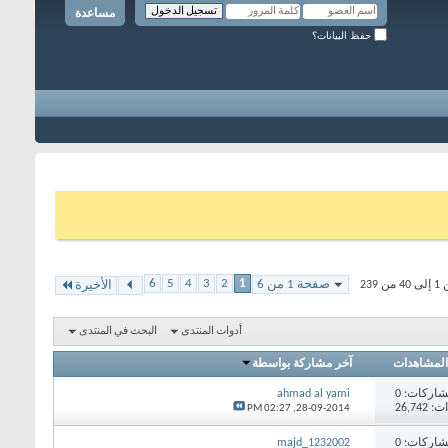
مساعدة
حفظ البيانات؟
6
5
4
3
2
1
صفحة 1 من 6
23
الأخيرة
أدوات المنتدى
البحث في المنتدى
المشاهدات
آخر مشاركة بواسطة
اركات:
0
ahmad al yami
26,74
02:27 PM
28-09-2014,
اركات:
0
majd_1232002