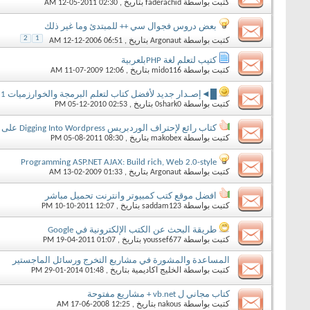
كتبت بواسطة
faderachid
بتاريخ ‏, 12-05-2011 02:30 AM
بعض دروس فجوال سي ++ للمبتدئ وما غير ذلك
2
1
كتبت بواسطة
Argonaut
بتاريخ ‏, 12-12-2006 06:51 AM
كتيب لتعلم لغة PHPبلعربية
كتبت بواسطة
mido116
بتاريخ ‏, 11-07-2009 12:06 AM
█◄إصـدار جديد لأفضل كتاب لتعلم البرمجة والخوارزميات 2011 ►█
كتبت بواسطة
0shark0
بتاريخ ‏, 05-12-2010 02:53 PM
كتاب رائع لإحتراف الوردبريس Digging Into Wordpress على الميديافاير
كتبت بواسطة
makobex
بتاريخ ‏, 05-08-2011 08:30 PM
Programming ASP.NET AJAX: Build rich, Web 2.0-style
كتبت بواسطة
Argonaut
بتاريخ ‏, 13-02-2009 01:33 AM
افضل موقع كتب كمبيوتر وانترنت تحميل مباشر
كتبت بواسطة
saddam123
بتاريخ ‏, 10-10-2011 12:07 PM
طريقة البحث عن الكتب الإلكترونية في Google
كتبت بواسطة
youssef677
بتاريخ ‏, 19-04-2011 01:07 PM
المساعدة والمشورة في مشاريع التخرج ورسائل الماجستير
كتبت بواسطة
الخليج اكاديمية
بتاريخ ‏, 29-01-2014 01:48 PM
كتاب مجاني ل vb.net + مشاريع مفتوحة
كتبت بواسطة
nakous
بتاريخ ‏, 17-06-2008 12:25 AM