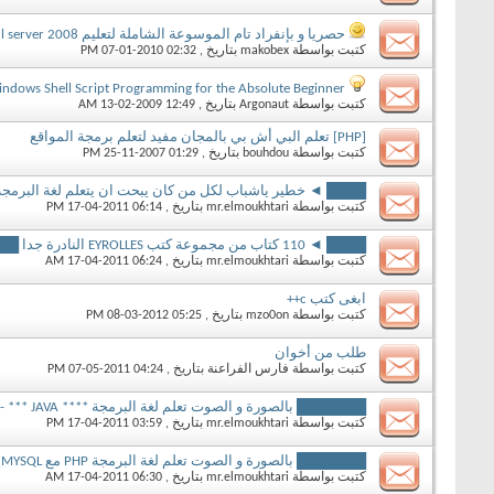
حصريا و بإنفراد تام الموسوعة الشاملة لتعليم sql server 2008 من البداية إلى الإحتراف
كتبت بواسطة
makobex
بتاريخ ‏, 07-01-2010 02:32 PM
ndows Shell Script Programming for the Absolute Beginner
كتبت بواسطة
Argonaut
بتاريخ ‏, 13-02-2009 12:49 AM
[PHP] تعلم البي أش بي بالمجان مفيد لتعلم برمجة المواقع
كتبت بواسطة
bouhdou
بتاريخ ‏, 25-11-2007 01:29 PM
████ ◄ خطير ياشباب لكل من كان يبحت ان يتعلم لغة البرمجة **
كتبت بواسطة
mr.elmoukhtari
بتاريخ ‏, 17-04-2011 06:14 PM
████ ◄ 110 كتاب من مجموعة كتب EYROLLES النادرة جدا ████
كتبت بواسطة
mr.elmoukhtari
بتاريخ ‏, 17-04-2011 06:24 AM
ابغى كتب c++
كتبت بواسطة
mzo0on
بتاريخ ‏, 08-03-2012 05:25 PM
طلب من أخوان
كتبت بواسطة
فارس الفراعنة
بتاريخ ‏, 07-05-2011 04:24 PM
███████ بالصورة و الصوت تعلم لغة البرمجة **** JAVA *** -للشركة المعروفة Elephorm
كتبت بواسطة
mr.elmoukhtari
بتاريخ ‏, 17-04-2011 03:59 PM
███████ بالصورة و الصوت تعلم لغة البرمجة PHP مع MYSQL -للشركة المعروفة Elephorm
كتبت بواسطة
mr.elmoukhtari
بتاريخ ‏, 17-04-2011 06:30 AM