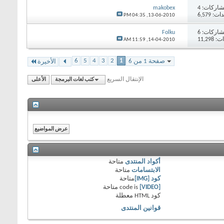
اركات:
4
makobex
 6,579
04:35 PM
13-06-2010,
اركات:
6
Folku
11,29
11:59 AM
14-04-2010,
6
5
4
3
2
1
صفحة 1 من 6
الأخيرة
الإنتقال السريع
كتب لغات البرمجة
الأعلى
أكواد المنتدى
متاحة
الابتسامات
متاحة
كود [IMG]
متاحة
[VIDEO]
code is
متاحة
كود HTML
معطلة
قوانين المنتدى