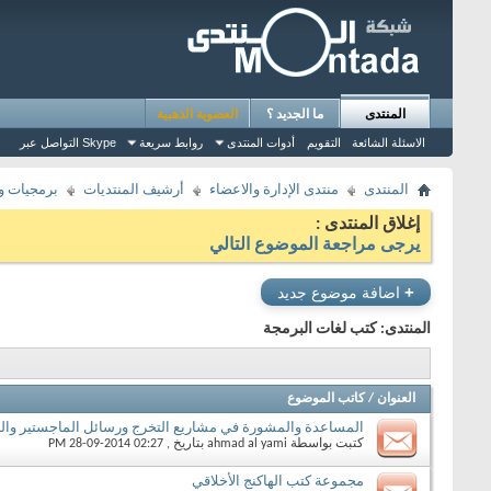
المنتدى
ما الجديد ؟
العضوية الذهبية
الاسئلة الشائعة
التقويم
أدوات المنتدى
روابط سريعة
التواصل عبر Skype
المنتدى
منتدى الإدارة والاعضاء
أرشيف المنتديات
برمجيات و 
إغلاق المنتدى :
يرجى مراجعة الموضوع التالي
+
اضافة موضوع جديد
المنتدى:
كتب لغات البرمجة
العنوان
/
كاتب الموضوع
المساعدة والمشورة في مشاريع التخرج ورسائل الماجستير والد
كتبت بواسطة
ahmad al yami
بتاريخ ‏, 28-09-2014 02:27 PM
مجموعة كتب الهاكنج الأخلاقي