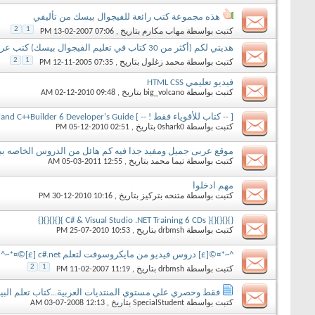
هذه مجموعة كتب رائعة للفيجوال بيسك من تأليفي
2
1
كتبت بواسطة
مهاب مكارم
بتاريخ ‏, 13-02-2007 07:06 PM
هديتي لكم (أكثر من 30 كتاب في تعليم الفيجوال بيسك) كتب عربي وإنجليزي
2
1
كتبت بواسطة
محمد زغلول
بتاريخ ‏, 12-11-2005 07:35 PM
فيديو تعليمي HTML CSS
كتبت بواسطة
big_volcano
بتاريخ ‏, 02-12-2010 09:48 AM
[ -- كتاب للأقوياء فقط ! -- ] Borland C++Builder 6 Developer's Guide
كتبت بواسطة
0shark0
بتاريخ ‏, 05-12-2010 02:51 PM
موقع عربى جميل ومفيد جدا فيه كم هائل من الدروس الخاصه بب
كتبت بواسطة
تيما محمد
بتاريخ ‏, 05-03-2011 12:55 AM
مهم ادخلوا
كتبت بواسطة
متنحه بتركيز
بتاريخ ‏, 30-12-2010 10:16 PM
{}{}{}{}{ C# & Visual Studio .NET Training 6 CDs }{}{}{}{}
كتبت بواسطة
drbmsh
بتاريخ ‏, 25-07-2010 10:53 PM
^~*¤©[£] دروس فيديو من مايكروسوفت لتعلم c#.net [£]©¤*~^
2
1
كتبت بواسطة
drbmsh
بتاريخ ‏, 11-02-2007 11:19 PM
فقط وحصري علي مستوي المنتديات العربية...كتاب تعلم البيز
كتبت بواسطة
SpecialStudent
بتاريخ ‏, 03-07-2008 12:13 AM