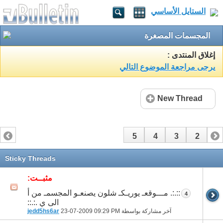
الستايل الأساسي
المجسمات المصغرة
إغلاق المنتدى :
يرجى مراجعة الموضوع التالي
New Thread
5
4
3
2
1
Sticky Threads
مثبــت:
::.:. مـــوقعـ يوريـكـ شلون يصنعـو المجسمـ من أ
4
الى ي .:.::
آخر مشاركة بواسطة
09:29 PM
23-07-2009
jedd5hs6ar