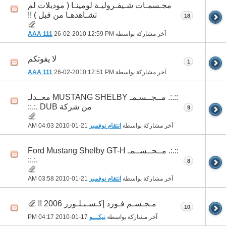
مجـسمـات شـيفـروليـة لومينـا ( موديلات لم
تشـاهدهـا من قبل ) !!
18
آخر مشاركة بواسطة
12:59 PM
26-02-2010
AAA 111
لا يفوتكم
1
آخر مشاركة بواسطة
12:51 PM
26-02-2010
AAA 111
::.:. مــجــسـمـ MUSTANG SHELBY معــدلـ
من شركة DUB .:.::
9
آخر مشاركة بواسطة
انتقام نوفمبر
21-01-2010
04:03 AM
::.:. مــجــســمـ Ford Mustang Shelby GT-H
.:.::
8
آخر مشاركة بواسطة
انتقام نوفمبر
21-01-2010
03:58 AM
مـجـسـم فـورد إكـسـبـلـورر 2006 !!
10
آخر مشاركة بواسطة
نيكـــو
17-01-2010
04:17 PM