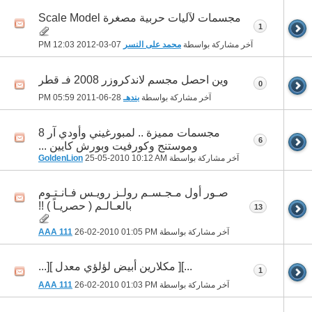
مجسمات لآليات حربية مصغرة Scale Model
1
آخر مشاركة بواسطة
محمد على النسر
07-03-2012
12:03 PM
وين احصل مجسم لاندكروزر 2008 فـ قطر
0
آخر مشاركة بواسطة
بندهـ
28-06-2011
05:59 PM
مجسمات مميزة .. لمبورغيني وأودي آر 8
6
وموستنج وكورفيت وبورش كايين ...
آخر مشاركة بواسطة
10:12 AM
25-05-2010
GoldenLion
صـور أول مـجـسـم رولـز رويـس فـانـتـوم
بالعـالـم ( حصريـاً ) !!
13
آخر مشاركة بواسطة
01:05 PM
26-02-2010
AAA 111
...][ مكلارين أبيض لؤلؤي معدل ][...
1
آخر مشاركة بواسطة
01:03 PM
26-02-2010
AAA 111