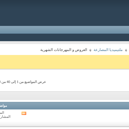
ملتيميديا المصارعة
العروض و المهرجانات الشهرية
عرض المواضيع من 1 إلى 40 من 1723
مواض
المو
مشاهدة
المشاركات:
تغذيات
هذا
المنتدى