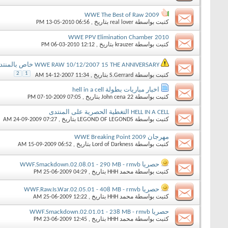
WWE The Best of Raw 2009
كتبت بواسطة
real lover
بتاريخ ‏, 13-05-2010 06:56 PM
WWE PPV Elimination Chamber 2010
كتبت بواسطة
krauzer
بتاريخ ‏, 06-03-2010 12:12 PM
WWE RAW 10/12/2007 15 THE ANNIVERSARY خاص بالمنتدى وبجودة RMVB
2
1
كتبت بواسطة
S.Gerrard
بتاريخ ‏, 14-12-2007 11:34 AM
اخبار مباريات بطولة hell in a cell
كتبت بواسطة
John cena 22
بتاريخ ‏, 07-10-2009 07:05 PM
HELL IN A CELL التغطية الحصرية على المنتدى
كتبت بواسطة
LEGOND OF LEGONDS
بتاريخ ‏, 24-09-2009 07:27 AM
مهرجان WWE Breaking Point 2009
كتبت بواسطة
Lord of Darkness
بتاريخ ‏, 15-09-2009 06:52 AM
حصريا WWF.Smackdown.02.08.01 - 290 MB - rmvb
كتبت بواسطة
محمد HHH
بتاريخ ‏, 25-06-2009 04:29 PM
حصريا WWF.Raw.Is.War.02.05.01 - 408 MB - rmvb
كتبت بواسطة
محمد HHH
بتاريخ ‏, 25-06-2009 12:22 AM
حصريا WWF.Smackdown.02.01.01 - 238 MB - rmvb
كتبت بواسطة
محمد HHH
بتاريخ ‏, 23-06-2009 12:45 PM