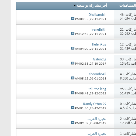
المشاهدات
آخر مشاركة بواسطة
اركات:
46
Dhelbaruish
21,98
04:55 PM
29-11-2021,
اركات:
21
IreneBrith
32,95
12:42 PM
29-11-2021,
اركات:
12
HelenRag
31,43
04:20 AM
29-11-2021,
اركات:
33
GalenCig
13,84
02:58 PM
27-10-2019,
اركات:
4
shoornhoali
 9,350
05:12 AM
01-01-2013,
اركات:
96
Still.the.king
51,41
08:41 PM
29-12-2012,
اركات:
0
Randy Orton 99
 4,636
01:56 PM
25-12-2012,
اركات:
2
بحيرة العرب
19,79
09:02 PM
25-08-2012,
اركات:
1
بحيرة العرب