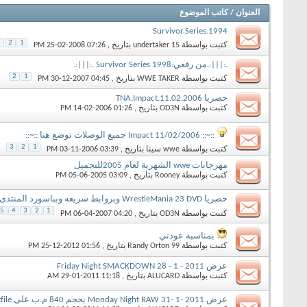
العنوان
/
كاتب الموضوع
Survivor.Series.1994
3
2
1
كتبت بواسطة
undertaker 15
بتاريخ ‏, 25-02-2008 07:26 PM
.:|||:.من رفعي:Survivor Series 1998 .:|||:.
2
1
كتبت بواسطة
WWE TAKER
بتاريخ ‏, 30-12-2007 04:45 PM
حصريا TNA.Impact.11.02.2006
كتبت بواسطة
OD3N
بتاريخ ‏, 14-02-2006 01:26 PM
::~:: Impact 11/02/2006 جميع الوصلات توضع هنا ::~::
3
2
1
كتبت بواسطة
wwe سينا
بتاريخ ‏, 03-11-2006 03:39 PM
مهرجانات wwe الشهرية لعام 2005للتحميل
كتبت بواسطة
Rooney
بتاريخ ‏, 05-06-2005 03:09 PM
حصريا WrestleMania 23 DVD وبروابط سريعه وبباسورد المنتدى
5
4
3
2
1
كتبت بواسطة
OD3N
بتاريخ ‏, 06-04-2007 04:20 PM
بمناسبة عودتي
كتبت بواسطة
Randy Orton 99
بتاريخ ‏, 25-12-2012 01:56 PM
عرض Friday Night SMACKDOWN 28 - 1 - 2011
كتبت بواسطة
ALUCARD
بتاريخ ‏, 29-01-2011 11:18 AM
عرض Monday Night RAW 31- 1- 2011 بحجم 840 م.ب على hotfile