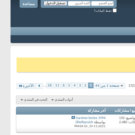
مساعدة
حفظ البيانات؟
...
26
11
6
5
4
3
2
1
صفحة 1 من 44
الأخيرة
أدوات المنتدى
البحث في المنتدى
يع / مشاركات
آخر مشاركة
اضيع: 110
Survivor.Series.1994
 2,460
بواسطة
Dhelbaruish
04:55 PM
29-11-2021,