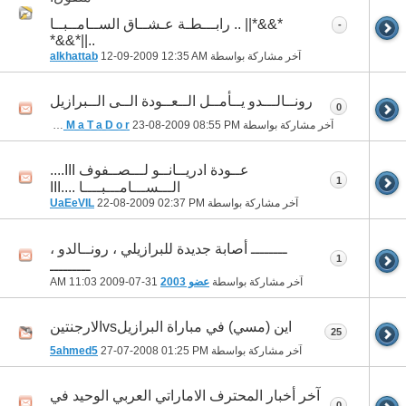
*&&*|| .. رابـــطـة عـشــاق الســامــبــا
-
..||*&&*
آخر مشاركة بواسطة
12:35 AM
12-09-2009
alkhattab
رونــالـــدو يــأمــل الــعــودة الــى الــبرازيل
0
آخر مشاركة بواسطة
08:55 PM
23-08-2009
AL- M a T a D o r
عــودة ادريــانــو لـــصــفوف III....
1
الـــســـامـــبــــا ....III
آخر مشاركة بواسطة
02:37 PM
22-08-2009
UaEeVIL
ــــــــ أصابة جديدة للبرازيلي ، رونــالدو ،
1
ـــــــــ
آخر مشاركة بواسطة
عضو 2003
31-07-2009
11:03 AM
اين (مسي) في مباراة البرازيلvsالارجنتين
25
آخر مشاركة بواسطة
01:25 PM
27-07-2008
5ahmed5
آخر أخبار المحترف الاماراتي العربي الوحيد في
0