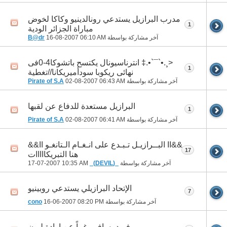
مدرب البرازيل يستدعي رونالدينيو وكاكا لخوض
1
مباراة الجزائر الودية
آخر مشاركة بواسطة
06:10 AM
16-08-2007
B@dr
<¸.•`¯`•.‡ انترناسيونال يكتسح باتشوكا4-0فى
1
نهائى ريكوبا سودأميريكانا//تغطية
آخر مشاركة بواسطة
06:43 AM
02-08-2007
Pirate of S.A
البرازيل مستعدة للدفاع عن لقبها
1
آخر مشاركة بواسطة
06:41 AM
02-08-2007
Pirate of S.A
&&II البــرازيـل تـبـدع على انـغـام الـتانغـو II&&
17
هنا التبريكااااات
آخر مشاركة بواسطة
_(DEVIL)_
17-07-2007
10:35 AM
الإتحاد البرازيلي يستدعي روبينيو
7
آخر مشاركة بواسطة
08:20 PM
16-06-2007
cono
فريد يسافر رغماً عن إرادة ليون