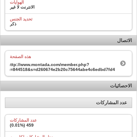
الهوايات
الانترنت لا غير
تحديد الجنس
ذكر
الاتصال
هذه الصفحة
http://www.montada.com/member.php?
u=844518&s=d260674e2b20c75644abe4c6edbd7fd4
الاحصائيات
عدد المشاركات
عدد المشاركات
)
0.01%
459 (