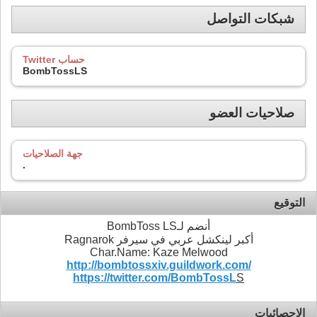
شبكات التواصل
حساب Twitter
BombTossLS
صلاحيات العضو
جهة الصلاحيات
.
التوقيع
أنضم لـBombToss LS
أكبر لينكشل عربي في سيرفر Ragnarok
Char.Name: Kaze Melwood
http://bombtossxiv.guildwork.com/
https://twitter.com/BombToss
L
S
الاحصائيات